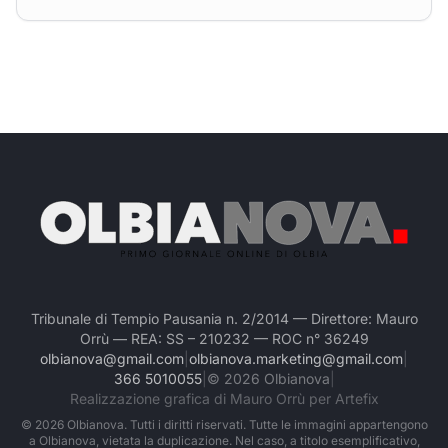
Tribunale di Tempio Pausania n. 2/2014 — Direttore: Mauro
Orrù — REA: SS – 210232 — ROC n° 36249
olbianova@gmail.com
|
olbianova.marketing@gmail.com
|
366 5010055
|
©
2026
Olbianova
|
Realizzazione grafica di Mauro Orrù per Artefix
©
2026
Olbianova. Tutti i diritti riservati. Tutte le immagini appartengono
a Olbianova, vietata la duplicazione. Nel caso, a titolo esemplificativo,