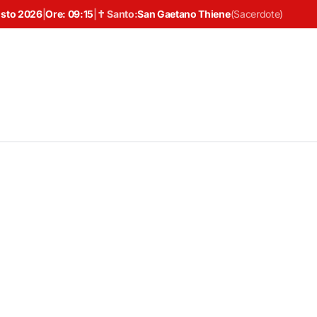
osto 2026
|
Ore:
09:15
|
✝ Santo:
San Gaetano Thiene
(
Sacerdote
)