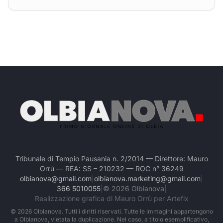
Tribunale di Tempio Pausania n. 2/2014 — Direttore: Mauro
Orrù — REA: SS – 210232 — ROC n° 36249
olbianova@gmail.com
|
olbianova.marketing@gmail.com
|
366 5010055
|
©
2026
Olbianova
|
Realizzazione grafica di Mauro Orrù per Artefix
©
2026
Olbianova. Tutti i diritti riservati. Tutte le immagini appartengono
a Olbianova, vietata la duplicazione. Nel caso, a titolo esemplificativo,