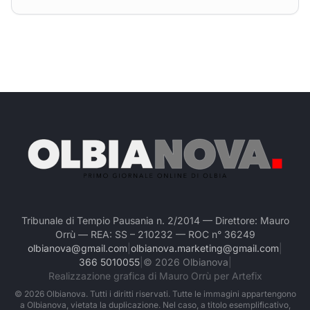
Tribunale di Tempio Pausania n. 2/2014 — Direttore: Mauro
Orrù — REA: SS – 210232 — ROC n° 36249
olbianova@gmail.com
|
olbianova.marketing@gmail.com
|
366 5010055
|
©
2026
Olbianova
|
Realizzazione grafica di Mauro Orrù per Artefix
©
2026
Olbianova. Tutti i diritti riservati. Tutte le immagini appartengono
a Olbianova, vietata la duplicazione. Nel caso, a titolo esemplificativo,