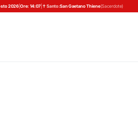
osto 2026
|
Ore:
14:07
|
✝ Santo:
San Gaetano Thiene
(
Sacerdote
)