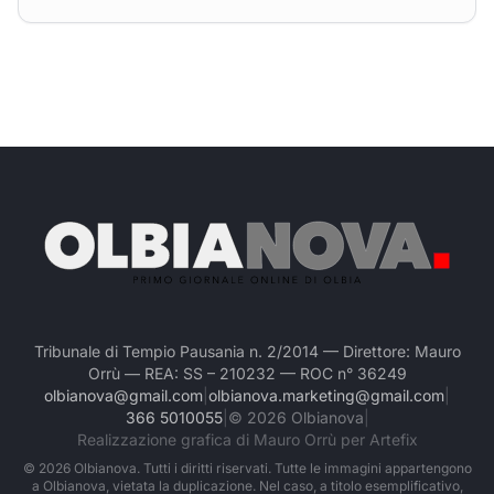
Tribunale di Tempio Pausania n. 2/2014 — Direttore: Mauro
Orrù — REA: SS – 210232 — ROC n° 36249
olbianova@gmail.com
|
olbianova.marketing@gmail.com
|
366 5010055
|
©
2026
Olbianova
|
Realizzazione grafica di Mauro Orrù per Artefix
©
2026
Olbianova. Tutti i diritti riservati. Tutte le immagini appartengono
a Olbianova, vietata la duplicazione. Nel caso, a titolo esemplificativo,