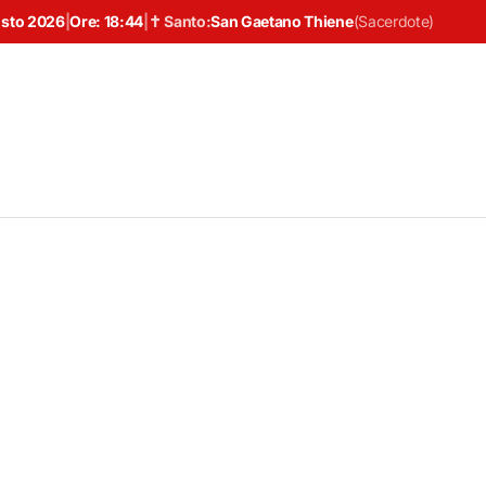
osto 2026
|
Ore:
18:44
|
✝ Santo:
San Gaetano Thiene
(
Sacerdote
)