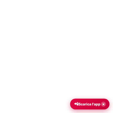
📲
×
Scarica l'app