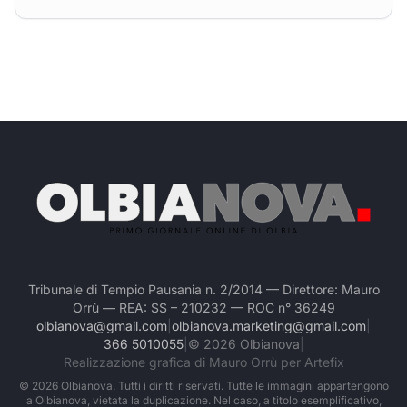
Tribunale di Tempio Pausania n. 2/2014 — Direttore: Mauro
Orrù — REA: SS – 210232 — ROC n° 36249
olbianova@gmail.com
|
olbianova.marketing@gmail.com
|
366 5010055
|
©
2026
Olbianova
|
Realizzazione grafica di Mauro Orrù per Artefix
©
2026
Olbianova. Tutti i diritti riservati. Tutte le immagini appartengono
a Olbianova, vietata la duplicazione. Nel caso, a titolo esemplificativo,