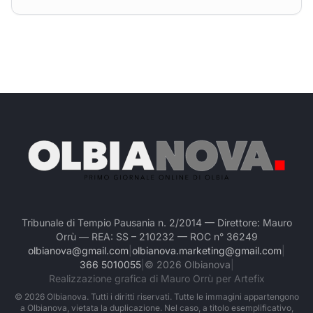
Tribunale di Tempio Pausania n. 2/2014 — Direttore: Mauro
Orrù — REA: SS – 210232 — ROC n° 36249
olbianova@gmail.com
|
olbianova.marketing@gmail.com
|
366 5010055
|
©
2026
Olbianova
|
Realizzazione grafica di Mauro Orrù per Artefix
©
2026
Olbianova. Tutti i diritti riservati. Tutte le immagini appartengono
a Olbianova, vietata la duplicazione. Nel caso, a titolo esemplificativo,