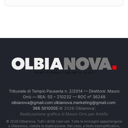
Tribunale di Tempio Pausania n. 2/2014 — Direttore: Mauro
Orrù — REA: SS – 210232 — ROC n° 36249
olbianova@gmail.com
|
olbianova.marketing@gmail.com
|
366 5010055
|
©
2026
Olbianova
|
Realizzazione grafica di Mauro Orrù per Artefix
©
2026
Olbianova. Tutti i diritti riservati. Tutte le immagini appartengono
a Olbianova, vietata la duplicazione. Nel caso, a titolo esemplificativo,