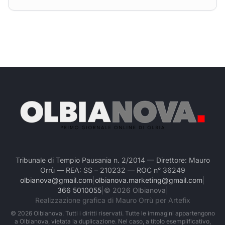
Tribunale di Tempio Pausania n. 2/2014 — Direttore: Mauro
Orrù — REA: SS – 210232 — ROC n° 36249
olbianova@gmail.com
|
olbianova.marketing@gmail.com
|
366 5010055
|
©
2026
Olbianova
|
Realizzazione grafica di Mauro Orrù per Artefix
©
2026
Olbianova. Tutti i diritti riservati. Tutte le immagini appartengono
a Olbianova, vietata la duplicazione. Nel caso, a titolo esemplificativo,