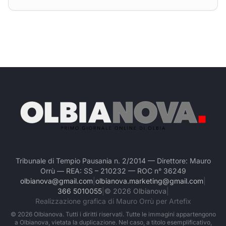
Tribunale di Tempio Pausania n. 2/2014 — Direttore: Mauro
Orrù — REA: SS – 210232 — ROC n° 36249
olbianova@gmail.com
|
olbianova.marketing@gmail.com
|
366 5010055
|
©
2026
Olbianova
|
Realizzazione grafica di Mauro Orrù per Artefix
©
2026
Olbianova. Tutti i diritti riservati. Tutte le immagini appartengono
a Olbianova, vietata la duplicazione. Nel caso, a titolo esemplificativo,