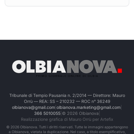
Tribunale di Tempio Pausania n. 2/2014 — Direttore: Mauro
Orrù — REA: SS – 210232 — ROC n° 36249
olbianova@gmail.com
|
olbianova.marketing@gmail.com
|
366 5010055
|
©
2026
Olbianova
|
Realizzazione grafica di Mauro Orrù per Artefix
©
2026
Olbianova. Tutti i diritti riservati. Tutte le immagini appartengono
a Olbianova, vietata la duplicazione. Nel caso, a titolo esemplificativo,