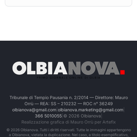
Tribunale di Tempio Pausania n. 2/2014 — Direttore: Mauro
Orrù — REA: SS – 210232 — ROC n° 36249
olbianova@gmail.com
|
olbianova.marketing@gmail.com
|
366 5010055
|
©
2026
Olbianova
|
Realizzazione grafica di Mauro Orrù per Artefix
©
2026
Olbianova. Tutti i diritti riservati. Tutte le immagini appartengono
a Olbianova, vietata la duplicazione. Nel caso, a titolo esemplificativo,