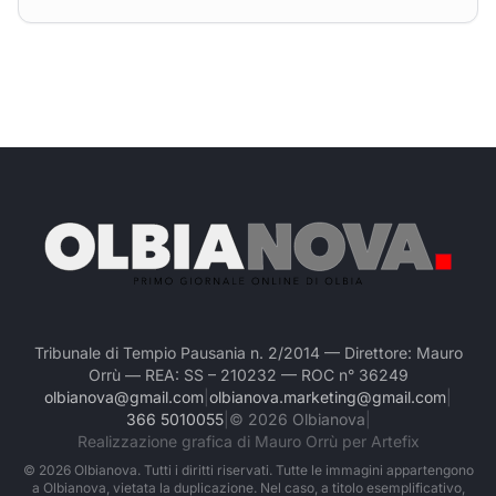
Tribunale di Tempio Pausania n. 2/2014 — Direttore: Mauro
Orrù — REA: SS – 210232 — ROC n° 36249
olbianova@gmail.com
|
olbianova.marketing@gmail.com
|
366 5010055
|
©
2026
Olbianova
|
Realizzazione grafica di Mauro Orrù per Artefix
©
2026
Olbianova. Tutti i diritti riservati. Tutte le immagini appartengono
a Olbianova, vietata la duplicazione. Nel caso, a titolo esemplificativo,