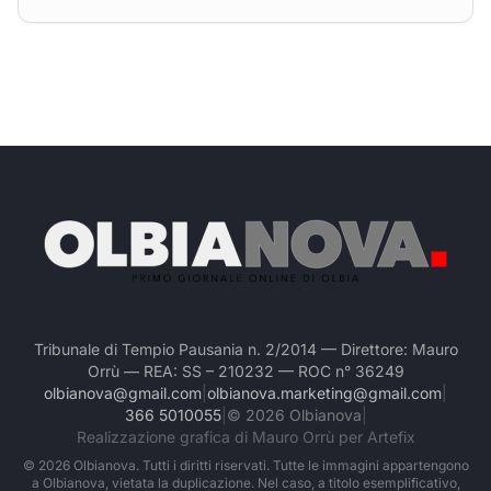
Tribunale di Tempio Pausania n. 2/2014 — Direttore: Mauro
Orrù — REA: SS – 210232 — ROC n° 36249
olbianova@gmail.com
|
olbianova.marketing@gmail.com
|
366 5010055
|
©
2026
Olbianova
|
Realizzazione grafica di Mauro Orrù per Artefix
©
2026
Olbianova. Tutti i diritti riservati. Tutte le immagini appartengono
a Olbianova, vietata la duplicazione. Nel caso, a titolo esemplificativo,