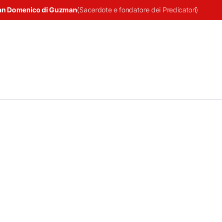
an Domenico di Guzman
(
Sacerdote e fondatore dei Predicatori
)