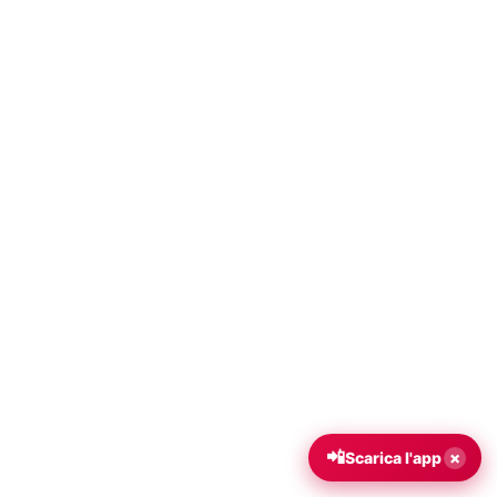
📲
×
Scarica l'app