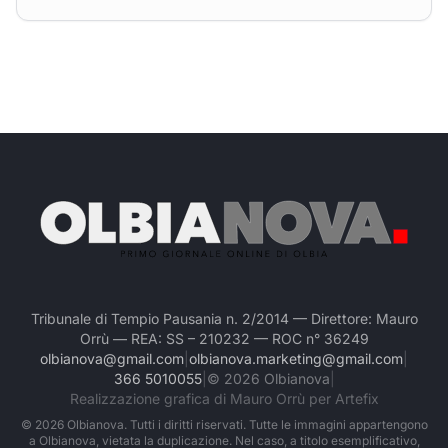
Tribunale di Tempio Pausania n. 2/2014 — Direttore: Mauro
Orrù — REA: SS – 210232 — ROC n° 36249
olbianova@gmail.com
|
olbianova.marketing@gmail.com
|
366 5010055
|
©
2026
Olbianova
|
Realizzazione grafica di Mauro Orrù per Artefix
©
2026
Olbianova. Tutti i diritti riservati. Tutte le immagini appartengono
a Olbianova, vietata la duplicazione. Nel caso, a titolo esemplificativo,