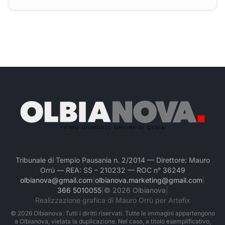
Tribunale di Tempio Pausania n. 2/2014 — Direttore: Mauro
Orrù — REA: SS – 210232 — ROC n° 36249
olbianova@gmail.com
|
olbianova.marketing@gmail.com
|
366 5010055
|
©
2026
Olbianova
|
Realizzazione grafica di Mauro Orrù per Artefix
©
2026
Olbianova. Tutti i diritti riservati. Tutte le immagini appartengono
a Olbianova, vietata la duplicazione. Nel caso, a titolo esemplificativo,