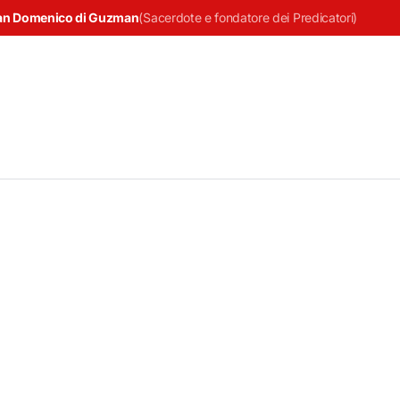
an Domenico di Guzman
(
Sacerdote e fondatore dei Predicatori
)