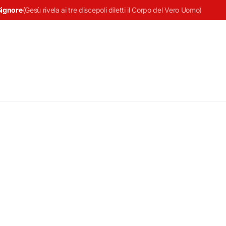
Signore
(
Gesù rivela ai tre discepoli diletti il Corpo del Vero Uomo
)