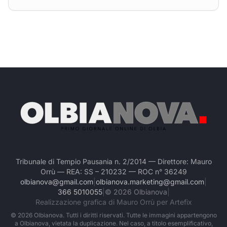
Tribunale di Tempio Pausania n. 2/2014 — Direttore: Mauro
Orrù — REA: SS – 210232 — ROC n° 36249
olbianova@gmail.com
|
olbianova.marketing@gmail.com
|
366 5010055
|
©
2026
Olbianova
|
Realizzazione grafica di Mauro Orrù per Artefix
©
2026
Olbianova. Tutti i diritti riservati. Tutte le immagini appartengono
a Olbianova, vietata la duplicazione. Nel caso, a titolo esemplificativo,