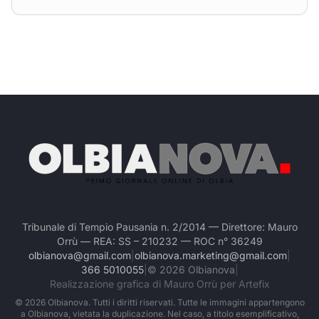
Tribunale di Tempio Pausania n. 2/2014 — Direttore: Mauro
Orrù — REA: SS – 210232 — ROC n° 36249
olbianova@gmail.com
|
olbianova.marketing@gmail.com
|
366 5010055
|
©
2026
Olbianova
|
Realizzazione grafica di Mauro Orrù per Artefix
©
2026
Olbianova. Tutti i diritti riservati. Tutte le immagini appartengono
a Olbianova, vietata la duplicazione. Nel caso, a titolo esemplificativo,