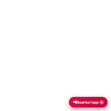
📲
×
Scarica l'app