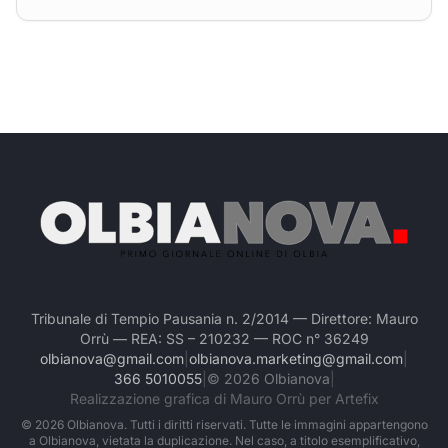
Tribunale di Tempio Pausania n. 2/2014 — Direttore: Mauro
Orrù — REA: SS – 210232 — ROC n° 36249
olbianova@gmail.com
|
olbianova.marketing@gmail.com
|
366 5010055
|
©
2026
Olbianova
|
Realizzazione grafica di Mauro Orrù per Artefix
©
2026
Olbianova. Tutti i diritti riservati. Tutte le immagini appartengono
a Olbianova, vietata la duplicazione. Nel caso, a titolo esemplificativo,