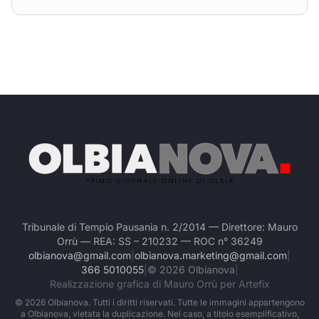
Tribunale di Tempio Pausania n. 2/2014 — Direttore: Mauro
Orrù — REA: SS – 210232 — ROC n° 36249
olbianova@gmail.com
|
olbianova.marketing@gmail.com
|
366 5010055
|
©
2026
Olbianova
|
Realizzazione grafica di Mauro Orrù per Artefix
©
2026
Olbianova. Tutti i diritti riservati. Tutte le immagini appartengono
a Olbianova, vietata la duplicazione. Nel caso, a titolo esemplificativo,