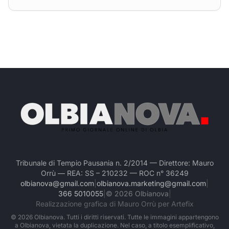
Tribunale di Tempio Pausania n. 2/2014 — Direttore: Mauro
Orrù — REA: SS – 210232 — ROC n° 36249
olbianova@gmail.com
|
olbianova.marketing@gmail.com
|
366 5010055
|
©
2026
Olbianova
|
Realizzazione grafica di Mauro Orrù per Artefix
©
2026
Olbianova. Tutti i diritti riservati. Tutte le immagini appartengono
a Olbianova, vietata la duplicazione. Nel caso, a titolo esemplificativo,