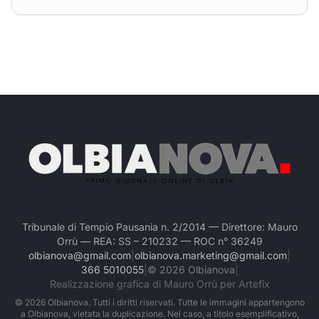
Tribunale di Tempio Pausania n. 2/2014 — Direttore: Mauro
Orrù — REA: SS – 210232 — ROC n° 36249
olbianova@gmail.com
|
olbianova.marketing@gmail.com
|
366 5010055
|
©
2026
Olbianova
|
Realizzazione grafica di Mauro Orrù per Artefix
©
2026
Olbianova. Tutti i diritti riservati. Tutte le immagini appartengono
a Olbianova, vietata la duplicazione. Nel caso, a titolo esemplificativo,