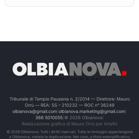
Tribunale di Tempio Pausania n. 2/2014 — Direttore: Mauro
Orrù — REA: SS – 210232 — ROC n° 36249
olbianova@gmail.com
|
olbianova.marketing@gmail.com
|
366 5010055
|
©
2026
Olbianova
|
Realizzazione grafica di Mauro Orrù per Artefix
©
2026
Olbianova. Tutti i diritti riservati. Tutte le immagini appartengono
a Olbianova, vietata la duplicazione. Nel caso, a titolo esemplificativo,