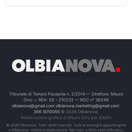
Tribunale di Tempio Pausania n. 2/2014 — Direttore: Mauro
Orrù — REA: SS – 210232 — ROC n° 36249
olbianova@gmail.com
|
olbianova.marketing@gmail.com
|
366 5010055
|
©
2026
Olbianova
|
Realizzazione grafica di Mauro Orrù per Artefix
©
2026
Olbianova. Tutti i diritti riservati. Tutte le immagini appartengono
a Olbianova, vietata la duplicazione. Nel caso, a titolo esemplificativo,