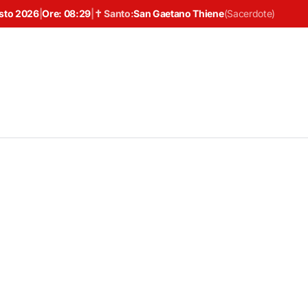
sto 2026
|
Ore:
08:29
|
✝ Santo:
San Gaetano Thiene
(
Sacerdote
)