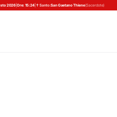
osto 2026
|
Ore:
15:24
|
✝ Santo:
San Gaetano Thiene
(
Sacerdote
)