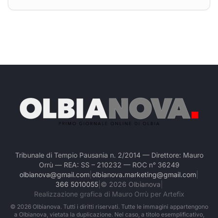
Tribunale di Tempio Pausania n. 2/2014 — Direttore: Mauro
Orrù — REA: SS – 210232 — ROC n° 36249
olbianova@gmail.com
|
olbianova.marketing@gmail.com
|
366 5010055
|
©
2026
Olbianova
|
Realizzazione grafica di Mauro Orrù per Artefix
©
2026
Olbianova. Tutti i diritti riservati. Tutte le immagini appartengono
a Olbianova, vietata la duplicazione. Nel caso, a titolo esemplificativo,