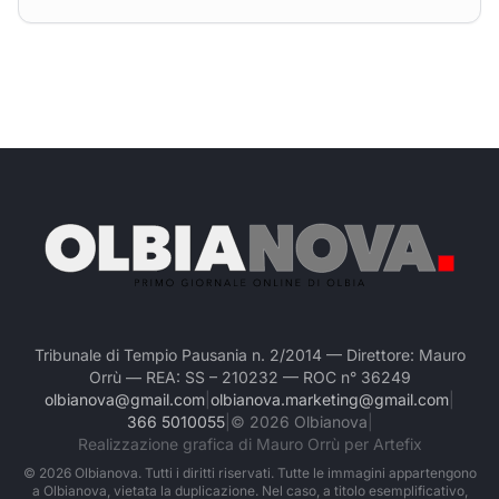
Tribunale di Tempio Pausania n. 2/2014 — Direttore: Mauro
Orrù — REA: SS – 210232 — ROC n° 36249
olbianova@gmail.com
|
olbianova.marketing@gmail.com
|
366 5010055
|
©
2026
Olbianova
|
Realizzazione grafica di Mauro Orrù per Artefix
©
2026
Olbianova. Tutti i diritti riservati. Tutte le immagini appartengono
a Olbianova, vietata la duplicazione. Nel caso, a titolo esemplificativo,