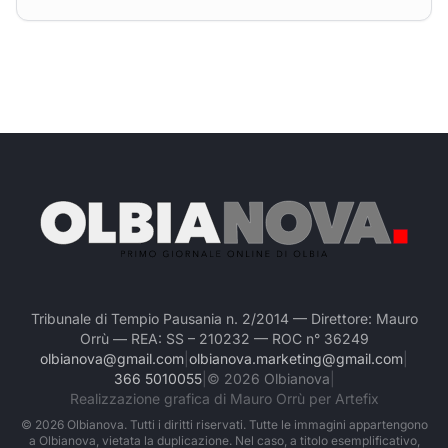
Tribunale di Tempio Pausania n. 2/2014 — Direttore: Mauro
Orrù — REA: SS – 210232 — ROC n° 36249
olbianova@gmail.com
|
olbianova.marketing@gmail.com
|
366 5010055
|
©
2026
Olbianova
|
Realizzazione grafica di Mauro Orrù per Artefix
©
2026
Olbianova. Tutti i diritti riservati. Tutte le immagini appartengono
a Olbianova, vietata la duplicazione. Nel caso, a titolo esemplificativo,