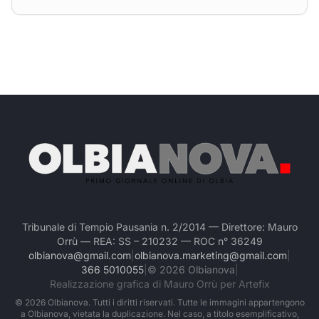
Tribunale di Tempio Pausania n. 2/2014 — Direttore: Mauro
Orrù — REA: SS – 210232 — ROC n° 36249
olbianova@gmail.com
|
olbianova.marketing@gmail.com
|
366 5010055
|
©
2026
Olbianova
|
Realizzazione grafica di Mauro Orrù per Artefix
©
2026
Olbianova. Tutti i diritti riservati. Tutte le immagini appartengono
a Olbianova, vietata la duplicazione. Nel caso, a titolo esemplificativo,