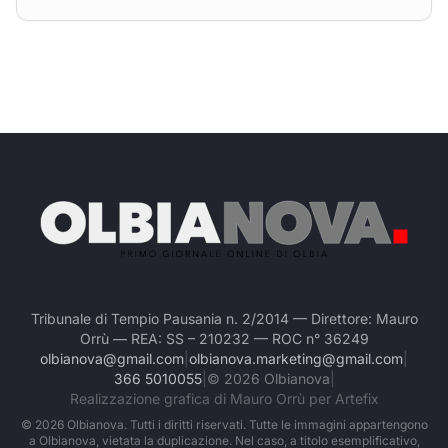
Tribunale di Tempio Pausania n. 2/2014 — Direttore: Mauro
Orrù — REA: SS – 210232 — ROC n° 36249
olbianova@gmail.com
|
olbianova.marketing@gmail.com
|
366 5010055
|
©
2026
Olbianova
|
Realizzazione grafica di Mauro Orrù per Artefix
©
2026
Olbianova. Tutti i diritti riservati. Tutte le immagini appartengono
a Olbianova, vietata la duplicazione. Nel caso, a titolo esemplificativo,