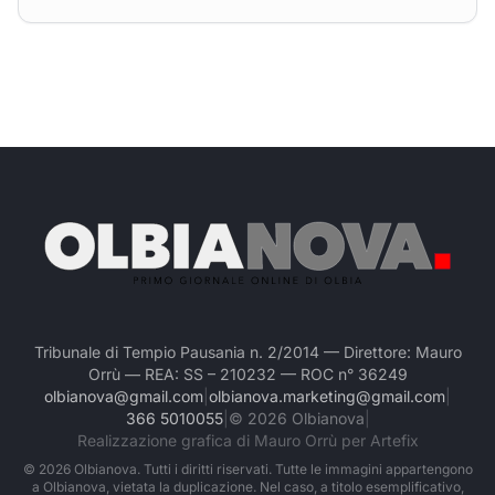
Tribunale di Tempio Pausania n. 2/2014 — Direttore: Mauro
Orrù — REA: SS – 210232 — ROC n° 36249
olbianova@gmail.com
|
olbianova.marketing@gmail.com
|
366 5010055
|
©
2026
Olbianova
|
Realizzazione grafica di Mauro Orrù per Artefix
©
2026
Olbianova. Tutti i diritti riservati. Tutte le immagini appartengono
a Olbianova, vietata la duplicazione. Nel caso, a titolo esemplificativo,