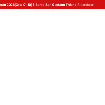
osto 2026
|
Ore:
01:10
|
✝ Santo:
San Gaetano Thiene
(
Sacerdote
)