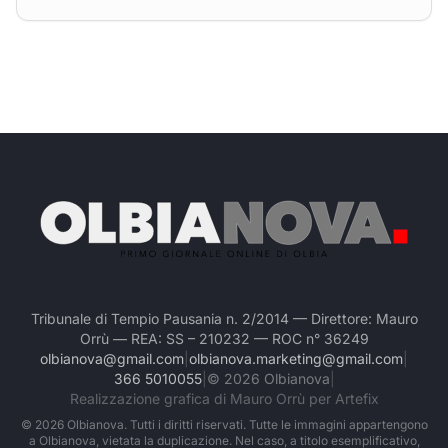
Tribunale di Tempio Pausania n. 2/2014 — Direttore: Mauro
Orrù — REA: SS – 210232 — ROC n° 36249
olbianova@gmail.com
|
olbianova.marketing@gmail.com
|
366 5010055
|
©
2026
Olbianova
|
Realizzazione grafica di Mauro Orrù per Artefix
©
2026
Olbianova. Tutti i diritti riservati. Tutte le immagini appartengono
a Olbianova, vietata la duplicazione. Nel caso, a titolo esemplificativo,