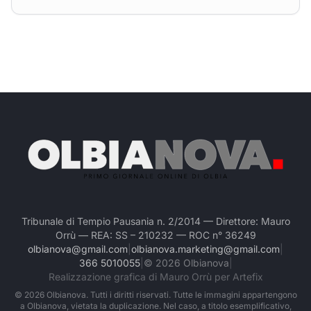
Tribunale di Tempio Pausania n. 2/2014 — Direttore: Mauro
Orrù — REA: SS – 210232 — ROC n° 36249
olbianova@gmail.com
|
olbianova.marketing@gmail.com
|
366 5010055
|
©
2026
Olbianova
|
Realizzazione grafica di Mauro Orrù per Artefix
©
2026
Olbianova. Tutti i diritti riservati. Tutte le immagini appartengono
a Olbianova, vietata la duplicazione. Nel caso, a titolo esemplificativo,