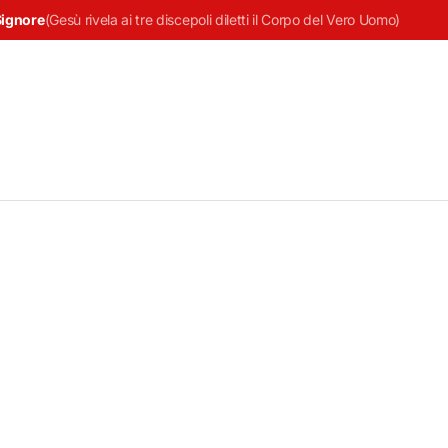
Signore
(
Gesù rivela ai tre discepoli diletti il Corpo del Vero Uomo
)