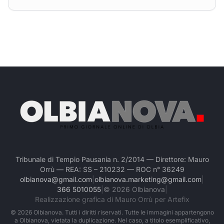
Tribunale di Tempio Pausania n. 2/2014 — Direttore: Mauro
Orrù — REA: SS – 210232 — ROC n° 36249
olbianova@gmail.com
|
olbianova.marketing@gmail.com
|
366 5010055
|
©
2026
Olbianova
|
Realizzazione grafica di Mauro Orrù per Artefix
©
2026
Olbianova. Tutti i diritti riservati. Tutte le immagini appartengono
a Olbianova, vietata la duplicazione. Nel caso, a titolo esemplificativo,