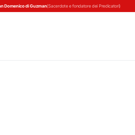
an Domenico di Guzman
(
Sacerdote e fondatore dei Predicatori
)