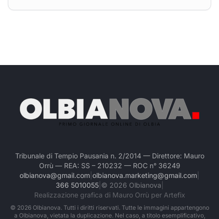
Tribunale di Tempio Pausania n. 2/2014 — Direttore: Mauro
Orrù — REA: SS – 210232 — ROC n° 36249
olbianova@gmail.com
|
olbianova.marketing@gmail.com
|
366 5010055
|
©
2026
Olbianova
|
Realizzazione grafica di Mauro Orrù per Artefix
©
2026
Olbianova. Tutti i diritti riservati. Tutte le immagini appartengono
a Olbianova, vietata la duplicazione. Nel caso, a titolo esemplificativo,