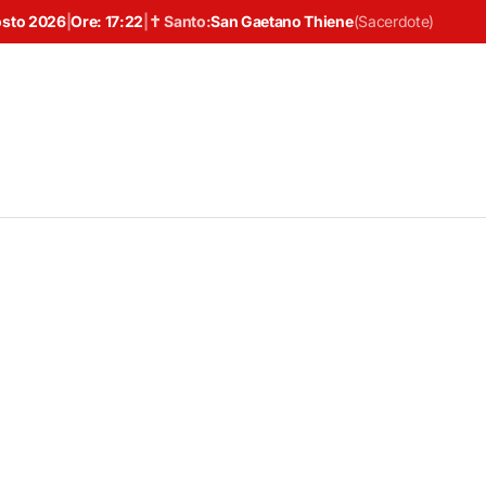
osto 2026
|
Ore:
17:22
|
✝ Santo:
San Gaetano Thiene
(
Sacerdote
)