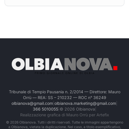
Tribunale di Tempio Pausania n. 2/2014 — Direttore: Mauro
Orrù — REA: SS – 210232 — ROC n° 36249
olbianova@gmail.com
|
olbianova.marketing@gmail.com
|
366 5010055
|
©
2026
Olbianova
|
Realizzazione grafica di Mauro Orrù per Artefix
©
2026
Olbianova. Tutti i diritti riservati. Tutte le immagini appartengono
a Olbianova, vietata la duplicazione. Nel caso, a titolo esemplificativo,