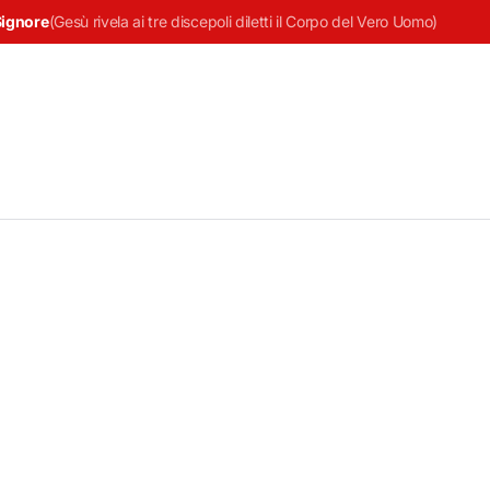
Signore
(
Gesù rivela ai tre discepoli diletti il Corpo del Vero Uomo
)